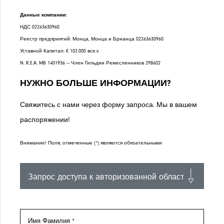
Данные компании:
НДС 02263630960
Реестр предприятий: Монца, Монца и Брианца 02263630960
Уставной Капитал: € 102.000 все.v.
N. R.E.A. MB 1401936 — Член Гильдии Ремесленников 298602
Н
НУЖНО БОЛЬШЕ ИНФОРМАЦИИ?
Свяжитесь с нами через форму запроса. Мы в вашем
распоряжении!
Н
Внимание! Поля, отмеченные (*) являются обязательными
П
Имя Фамилия *