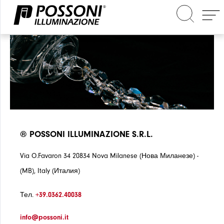
Поиск на сайте
® POSSONI ILLUMINAZIONE S.R.L.
Via O.Favaron 34 20834 Nova Milanese (Нова Миланезе) -
(MB), Italy (Италия)
Тел.
+39.0362.40038
info@possoni.it
М