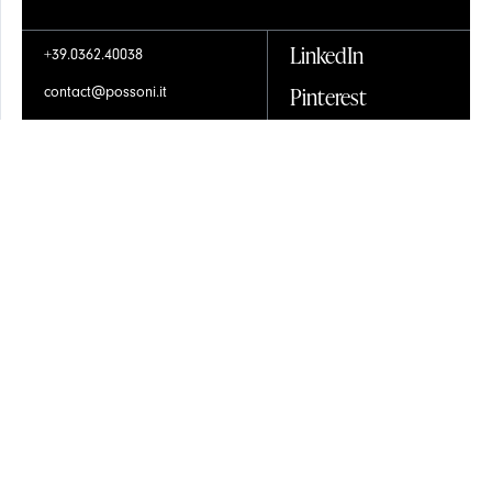
LinkedIn
+39.0362.40038
Pinterest
contact@possoni.it
Контакты
Instagram
Contractors Space
Facebook
Общие условия продажи
Newsletter
Privacy & Policy
Cookies
Разработано и произведено в
ОТКРЫТЬ БОЛЬШЕ