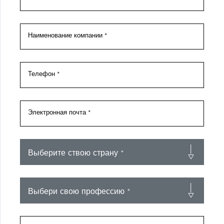
Наименование компании *
О
Телефон *
Электронная почта *
IT
EN
RU
Скачать каталог