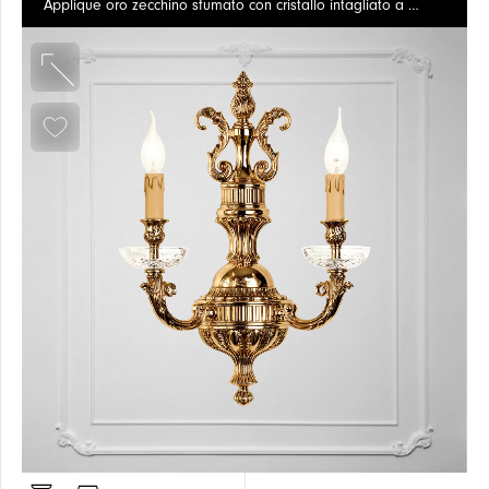
Applique oro zecchino sfumato con cristallo intagliato a mano
FUSIONI
DI
VETRO
OTTONE