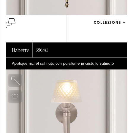
COLLEZIONE +
ARTICOLI
PLAFONE
PLAFONE
Babette
386/A1
Applique nichel satinato con paralume in cristallo satinato