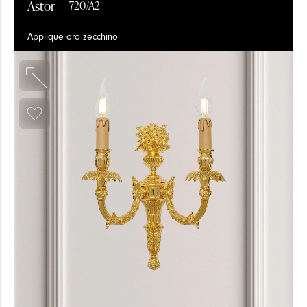
Astor
720/A2
Applique oro zecchino