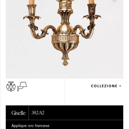
COLLEZIONE +
Giselle
382/A2
Applique oro francese