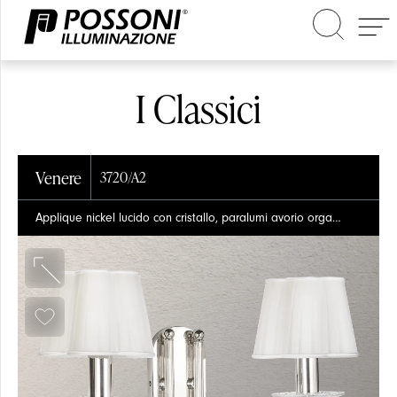
I Classici
Venere
3720/A2
Applique nickel lucido con cristallo, paralumi avorio organza plissé e cristalli Schoeler
Cerca nel sito