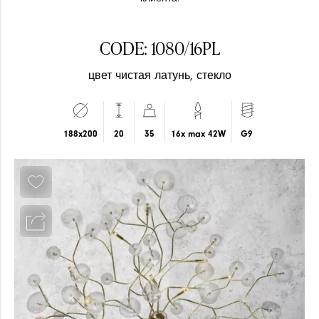
CODE: 1080/16PL
цвет чистая латунь, стекло
ПОДВЕСЫ
ПОДВЕСЫ
188x200
20
35
16x max 42W
G9
МЕРОПРИЯТИЕ
ПОТОЛОЧНЫЕ
ПОТОЛОЧНЫЕ
СВЕТИЛЬНИКИ
СВЕТИЛЬНИКИ