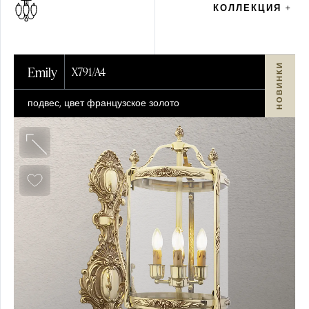
КОЛЛЕКЦИЯ +
НОВИНКИ
Emily
X791/A4
подвес, цвет французское золото
О