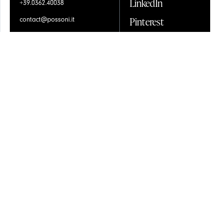
LinkedIn
+39.0362.40038
Pinterest
contact@possoni.it
Контакты
Instagram
Contractors Space
Facebook
Общие условия продажи
Newsletter
Privacy & Policy
Cookies
Разработано и произведено в
ОТКРЫТЬ БОЛЬШЕ
® Possoni Illuminazione s.r.l. - ИНН 02263630960