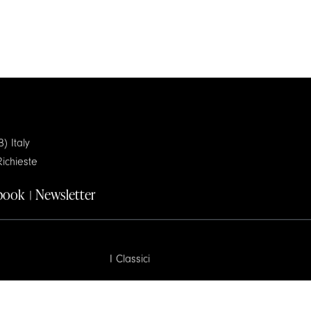
) Italy
ichieste
book
Newsletter
I Classici
Art Collection