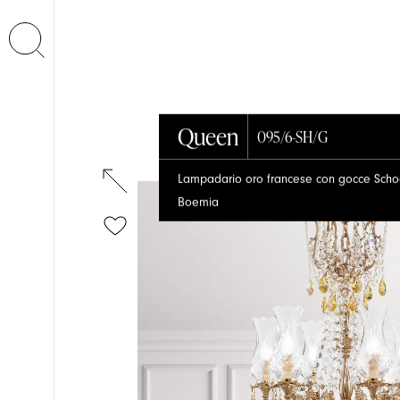
Queen
095/6-SH/G
Lampadario oro francese con gocce Schoele
Boemia
EVENTI
SOSPENSIONE
SOSPENSIONE