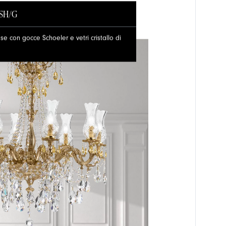
-SH/G
e con gocce Schoeler e vetri cristallo di