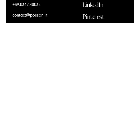
LinkedIn
+39.0362.40038
VETRO
Pinterest
contact@possoni.it
Form Richieste
Instagram
Contractors Space
Facebook
Condizioni di Vendita
Newsletter
ALABASTRO
Privacy & Policy
Cookies
Progettato e prodotto in
Scopri di più
® Possoni Illuminazione s.r.l. - P.IVA 02263630960