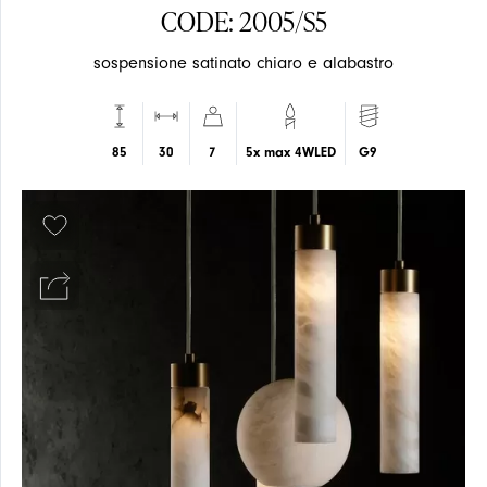
CODE: 2005/S5
sospensione satinato chiaro e alabastro
ARTICOLI
PLAFONE
PLAFONE
85
30
7
5x max 4WLED
G9
NOVITÀ
PARETE
PARETE
PROGETTI
FARETTO