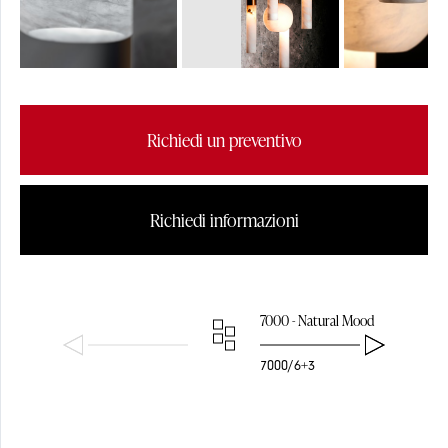
Richiedi un preventivo
Richiedi informazioni
7000 - Natural Mood
FUSIONI DI OTTONE
VETRO
7000/6+3