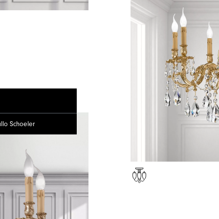
TO
llo Schoeler
O