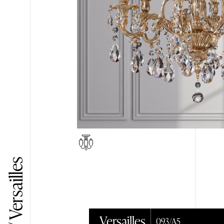
PRESS
TERRA
Cerca nel sito
Versailles
093/A5