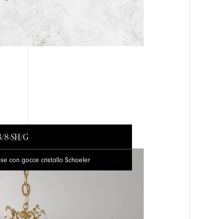
3/8-SH/G
e con gocce cristallo Schoeler