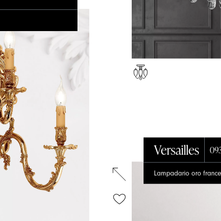
Versailles
09
Lampadario oro frances