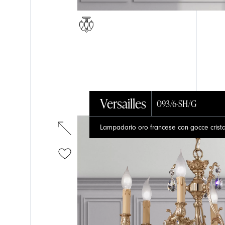
NOVITÀ
FARET
Versailles
093/6-SH/G
Lampadario oro francese con gocce crista
PROGETTI
TAVOL