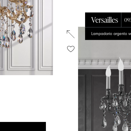
Versailles
09
Lampadario argento vec