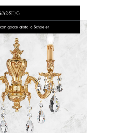
3/A2-SH/G
con gocce cristallo Schoeler
Area riservata