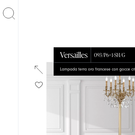
Versailles
093/P6+1-SH/G
Lampada terra oro francese con gocce cri