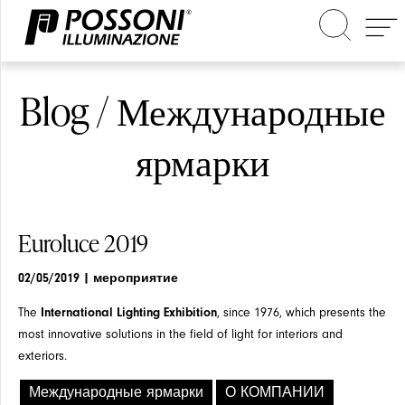
Blog / Международные
Поиск на сайте
ярмарки
Выбирайт
Выбирайт
Euroluce 2019
по типу
по типу
02/05/2019
| мероприятие
The
International Lighting Exhibition
, since 1976, which presents the
most innovative solutions in the field of light for interiors and
exteriors.
Международные ярмарки
О КОМПАНИИ