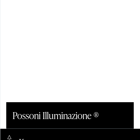
ПЛАФОН/
АБАЖУР
ХРУСТАЛЬ
Possoni Illuminazione ®
LinkedIn
+39.0362.40038