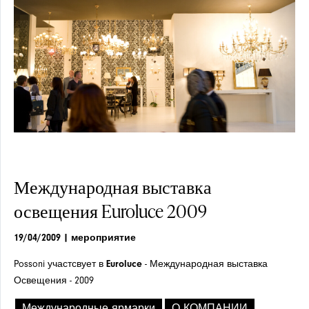
Выбирайт
Выбирайт
по
по
Международная выставка
освещения Euroluce 2009
19/04/2009
| мероприятие
материал
материал
Possoni участсвует в
Euroluce
- Международная выставка
Освещения - 2009
Международные ярмарки
О КОМПАНИИ