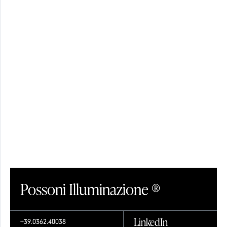
PARALUMI
CRISTALLO
Possoni Illuminazione ®
LinkedIn
+39.0362.40038