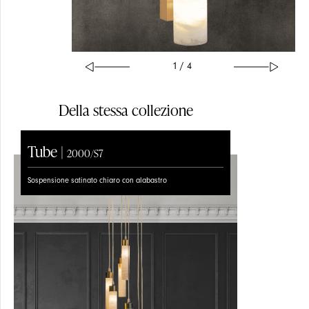
1 / 4
Della stessa collezione
Tube |
Tube |
2000/S7
2000/S1
Sospensione satinato chiaro con alabastro
Sospensione satinato chiaro con alabastro