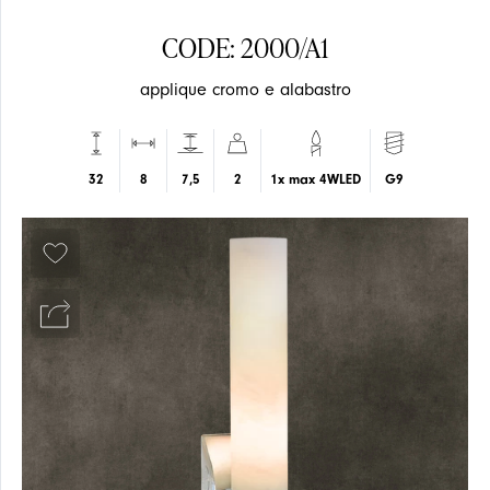
CODE: 2000/A1
applique cromo e alabastro
SOSPENSIONE
SOSPENSIONE
32
8
7,5
2
1x max 4WLED
G9
EVENTI
PLAFONE
PLAFONE
ARTICOLI