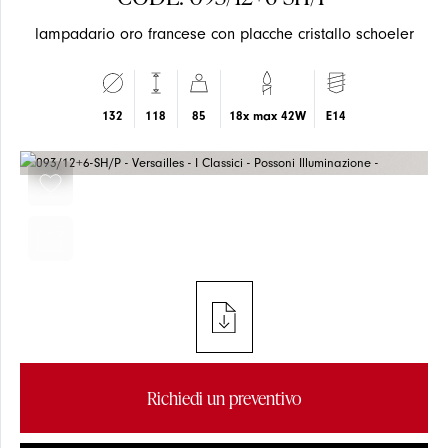
lampadario oro francese con placche cristallo schoeler
EVENTI
SOSPENSIONE
SOSPENSIONE
132
118
85
18x max 42W
E14
ARTICOLI
PLAFONE
PLAFONE
NOVITÀ
PARETE
PARETE
Richiedi un preventivo