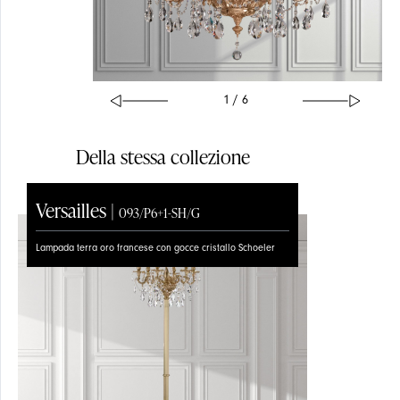
1 / 6
Della stessa collezione
Versailles |
Versailles |
Versailles |
Versailles |
093/P6+1-SH/G
093/A2-SH/G
093/A5
093/LG
Lampada terra oro francese con gocce cristallo Schoeler
Applique oro francese con gocce cristallo Schoeler
Applique oro francese
Lampada tavolo oro francese paralume organza