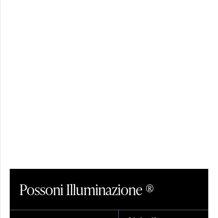
PARALUMI
CRISTALLO
Possoni Illuminazione ®
VETRO